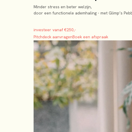
Minder stress en beter welzijn,
door een functionele ademhaling - met Glimp’s Pebb
investeer vanaf €250,-
Pitchdeck aanvragen
Boek een afspraak