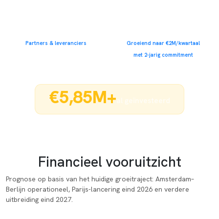
€650K
€1M+
Partners & leveranciers
Barterdeals
Partners & leveranciers
Groeiend naar €2M/kwartaal
met 2-jarig commitment
€5,85M+
al geïnvesteerd
Financieel vooruitzicht
Prognose op basis van het huidige groeitraject: Amsterdam–
Berlijn operationeel, Parijs-lancering eind 2026 en verdere
uitbreiding eind 2027.