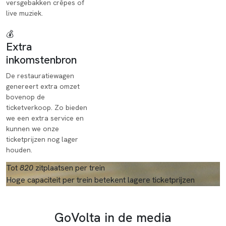
versgebakken crêpes of
live muziek.
💰
Extra
inkomstenbron
De restauratiewagen
genereert extra omzet
bovenop de
ticketverkoop. Zo bieden
we een extra service en
kunnen we onze
ticketprijzen nog lager
houden.
Tot
820
zitplaatsen per trein
Hoge capaciteit per trein betekent lagere ticketprijzen
In het nieuws
GoVolta in de media