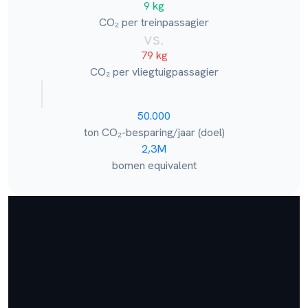
9 kg
CO₂ per treinpassagier
vs.
79 kg
CO₂ per vliegtuigpassagier
50.000
ton CO₂-besparing/jaar (doel)
2,3M
bomen equivalent