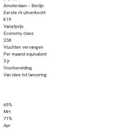
Amsterdam – Berlijn
Eerste rit uitverkocht
€19
Vanafprijs
Economy class
238
Vluchten vervangen
Per maand equivalent
3 jr
Voorbereiding
Van idee tot lancering
Bezettingsgraad Amsterdam – Berlijn
Gemiddelde stoelbezetting per maand — 668 zitplaatsen per rit
65%
Mrt
71%
Apr