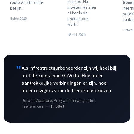
naartoe. Nu
route Amsterdam–
treine
moeten we zien
Berlijn.
intern
of het in de
betek
8 dec 2025
praktijk ook
aanbo
werkt.
19 mrt 
18 mrt 2026
"
Als infrastructuurbeheerder zijn wij heel blij
met de komst van GoVolta. Hoe meer
aantrekkelijke verbindingen er zijn, hoe
meer reizigers voor de trein zullen kiezen.
Jeroen Wesdorp, Programmamanager Int.
Treinverkeer —
ProRail