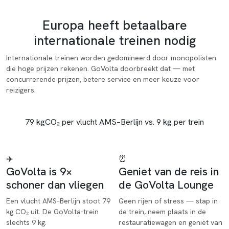
Het probleem
Europa heeft betaalbare
internationale treinen nodig
Internationale treinen worden gedomineerd door monopolisten
die hoge prijzen rekenen. GoVolta doorbreekt dat — met
concurrerende prijzen, betere service en meer keuze voor
reizigers.
79 kg
CO₂ per vlucht AMS–Berlijn vs. 9 kg per trein
✈️
⏰
GoVolta is 9×
Geniet van de reis in
schoner dan vliegen
de GoVolta Lounge
Een vlucht AMS–Berlijn stoot 79
Geen rijen of stress — stap in
kg CO₂ uit. De GoVolta-trein
de trein, neem plaats in de
slechts 9 kg.
restauratiewagen en geniet van