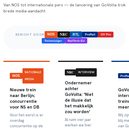
Van NOS tot internationale pers — de lancering van GoVolta trok
brede media-aandacht.
NRC
NOS
BERICHT DOOR
RTL
ProRail
OV Pro
Treinreiziger
RailTech EU
NRC
NATIONALE
INTERVIEW
NOS
ProRa
MEDIA
Ondernemer
achter
Nieuwe trein
GoVo
GoVolta: 'Niet
naar Berlijn;
inter
de illusie dat
concurrentie
trein
het makkelijk
voor NS en DB
meer
zou worden'
Voor het eerst is er
Wij zi
Al ruim vier jaar
overdag
blij m
werken we hier
concurrentie op de
van G