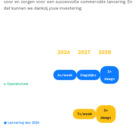
voor en zorgen voor een succesvolle commerciële lancering. En
dat kunnen we dankzij jouw investering.
GROEIPLAN PER ROUTE
2026
2027
2028
2029+
2×
Amsterdam – Berlijn
6×/week
Dagelijks
3×
daags
daags
● Operationeel
11 rijtuigen
11 rijtuigen
22 rijtuigen
2×
Amsterdam – Parijs
7×/week
3×
daags
—
daags
◉ Lancering dec 2026
11 rijtuigen
22 rijtuigen