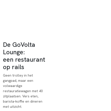
Verder geplande routes vanaf 2029: Kopenhagen, Basel en München.
Aan boord
De GoVolta
Lounge:
een restaurant
op rails
Geen trolley in het
gangpad, maar een
volwaardige
restauratiewagen met 40
zitplaatsen. Vers eten,
barista-koffie en dineren
met uitzicht.