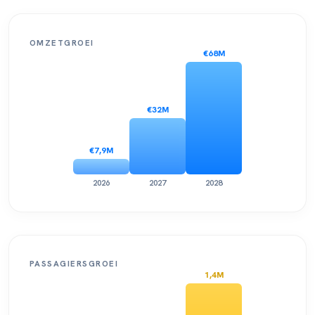
OMZETGROEI
€68M
€32M
€7,9M
2026
2027
2028
PASSAGIERSGROEI
1,4M