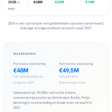
2028
€68M
€20M
€14M
2x
daags
2026 is een opstartjaar met gedeeltelijke operatie (vanaf maart).
Volledige winstgevendheid verwacht vanaf 2027.
WAARDERING
Pre-money waardering
Post-money waardering
€48M
€49,5M
1,5× omzetmultiple op
Inclusief deze
prognose 2027
financieringsronde
Gebaseerd op: 90.000+ verkochte tickets,
concessievrije positie op Amsterdam–Berlijn, Parijs-
lancering in voorbereiding en break-even verwacht in
2027.