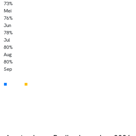
73%
Mei
76%
Jun
78%
Jul
80%
Aug
80%
Sep
■
■
Werkelijk
Prognose
~7 uur
reistijd
6× per week
668
zitplaatsen/rit
Volgende bestemming