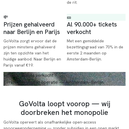
de rit.
💸
🎫
Prijzen gehalveerd
Al 90.000+ tickets
naar Berlijn en Parijs
verkocht
GoVolta zorgt ervoor dat de
Met een gemiddelde
prijzen minstens gehalveerd
bezettingsgraad van 70% in de
zijn ten opzichte van het
eerste 2 maanden op
huidige aanbod. Naar Berlijn en
Amsterdam–Berlijn.
Parijs vanaf €19.
90.000+
tickets verkocht
Eerste 3 maanden operatie — Amsterdam–Berlijn
Onze oplossing
GoVolta loopt voorop — wij
doorbreken het monopolie
GoVolta opereert als onafhankelijke open-access
spoorwegonderneming — zonder subsidies in een open markt.