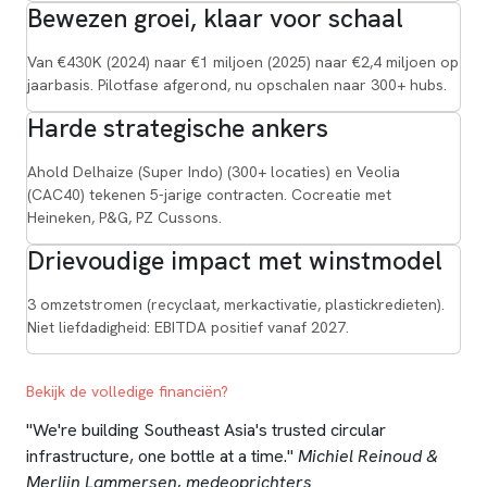
Bewezen groei, klaar voor schaal
Van €430K (2024) naar €1 miljoen (2025) naar €2,4 miljoen op
jaarbasis. Pilotfase afgerond, nu opschalen naar 300+ hubs.
Harde strategische ankers
Ahold Delhaize (Super Indo) (300+ locaties) en Veolia
(CAC40) tekenen 5-jarige contracten. Cocreatie met
Heineken, P&G, PZ Cussons.
Drievoudige impact met winstmodel
3 omzetstromen (recyclaat, merkactivatie, plastickredieten).
Niet liefdadigheid: EBITDA positief vanaf 2027.
Bekijk de volledige financiën?
"We're building Southeast Asia's trusted circular
infrastructure, one bottle at a time."
Michiel Reinoud &
Merlijn Lammersen, medeoprichters