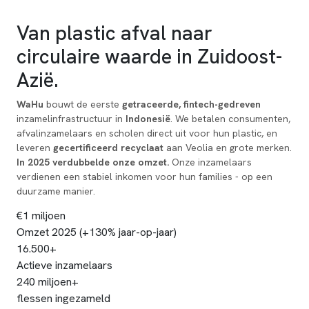
♻️ Welkom Investeerder, Groeironde 2026
Van
plastic afval
naar
circulaire waarde
in Zuidoost-
Azië.
WaHu
bouwt de eerste
getraceerde, fintech-gedreven
inzamelinfrastructuur in
Indonesië
. We betalen consumenten,
afvalinzamelaars en scholen direct uit voor hun plastic, en
leveren
gecertificeerd recyclaat
aan Veolia en grote merken.
In 2025 verdubbelde onze omzet.
Onze inzamelaars
verdienen een stabiel inkomen voor hun families - op een
duurzame manier.
€1 miljoen
Omzet 2025 (+130% jaar-op-jaar)
16.500+
Actieve inzamelaars
240 miljoen+
flessen ingezameld