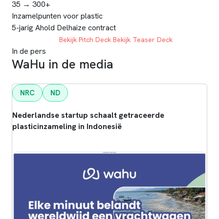
35 → 300+
Inzamelpunten voor plastic
5-jarig Ahold Delhaize contract
INVESTEER NU
Bekijk Pitch Deck
Bekijk Teaser Deck
In de pers
WaHu in de media
NRC
ND
Nederlandse startup schaalt getraceerde
plasticinzameling in Indonesië